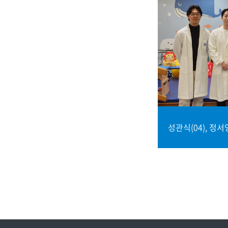
성관식(04), 정서영
(10)
물리치료학과