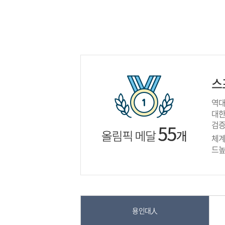
스
역대
대한
검증
체계
드높
용인대人