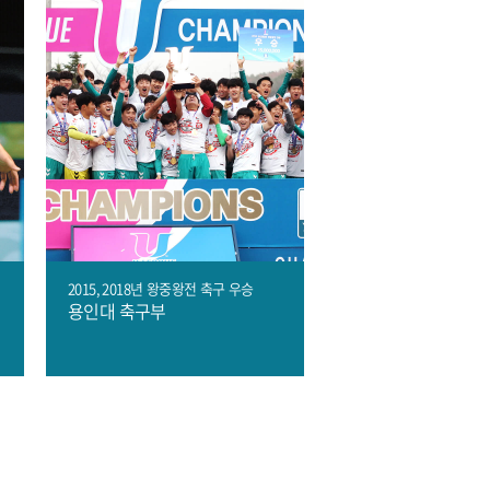
2015, 2018년
왕중왕전
축구
우승
용인대 축구부