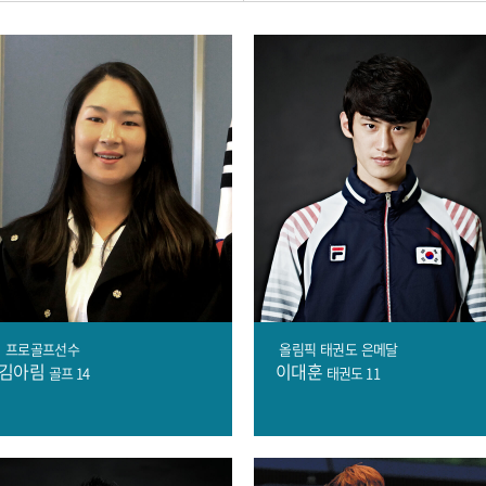
프로골프선수
올림픽
태권도
은메달
김아림
이대훈
골프 14
태권도 11