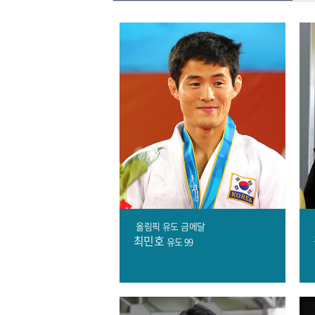
올림픽
유도
금메달
최민호
유도 99