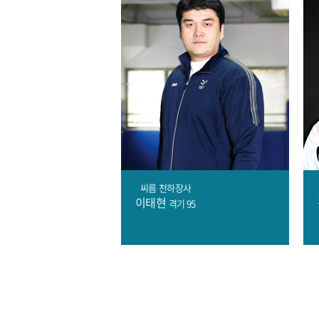
씨름
천하장사
이태현
격기 95