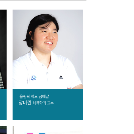
올림픽
역도
금메달
장미란
체육학과 교수