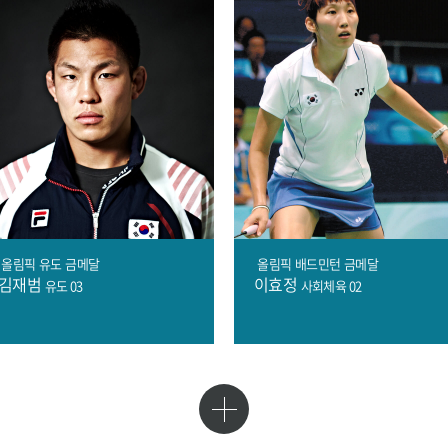
올림픽
유도
금메달
올림픽
배드민턴
금메달
김재범
이효정
유도 03
사회체육 02