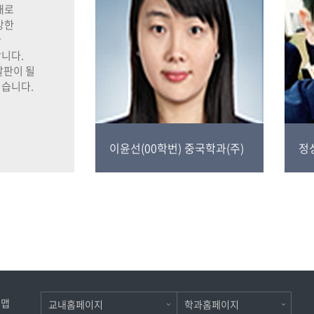
재로
강한
한
합니다
.
발판이 될
싶습니다
.
이윤선(00학번)
중국학과(주)
정
트맵