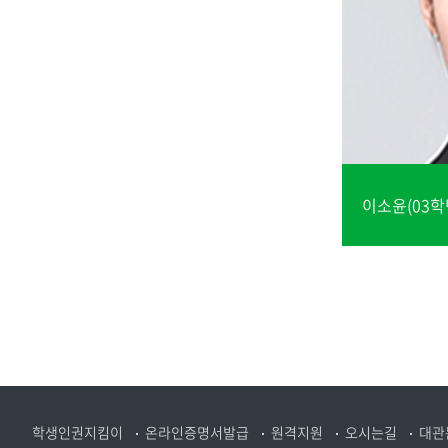
이소윤(03학
학생인권지킴이
온라인증명서발급
원격지원
오시는길
대관