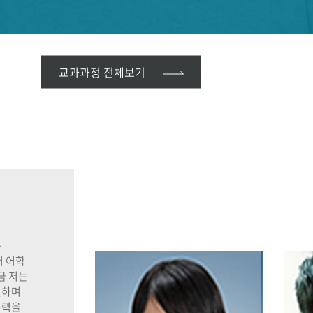
교과과정 전체보기
는
저 어학
금 저는
일하며
능력을