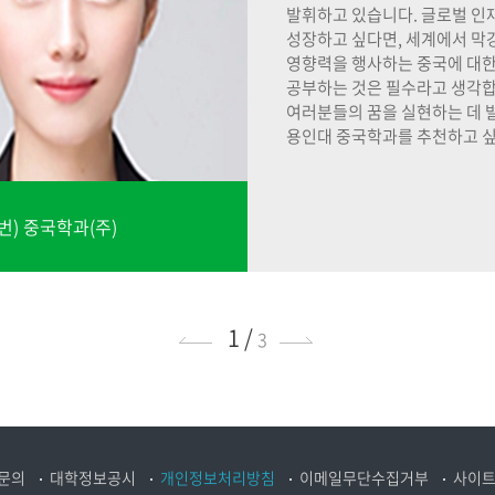
발휘하고 있습니다
.
글로벌 인
성장하고 싶다면
,
세계에서 막
영향력을 행사하는 중국에 대
공부하는 것은 필수라고 생각
여러분들의 꿈을 실현하는 데 
용인대 중국학과를 추천하고 
번)
중국학과(주)
1 /
이전
다음
3
문의
대학정보공시
개인정보처리방침
이메일무단수집거부
사이