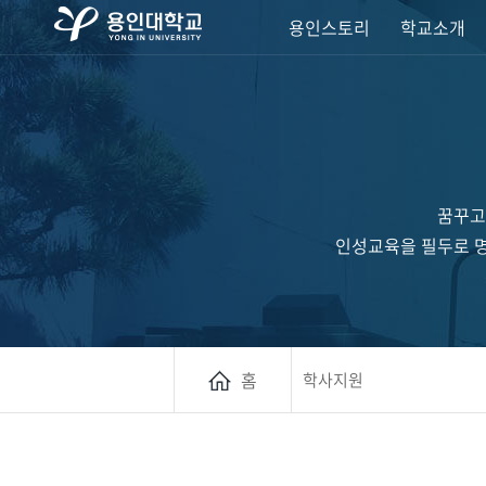
용인스토리
학교소개
꿈꾸고
인성교육을 필두로 명
홈
학사지원