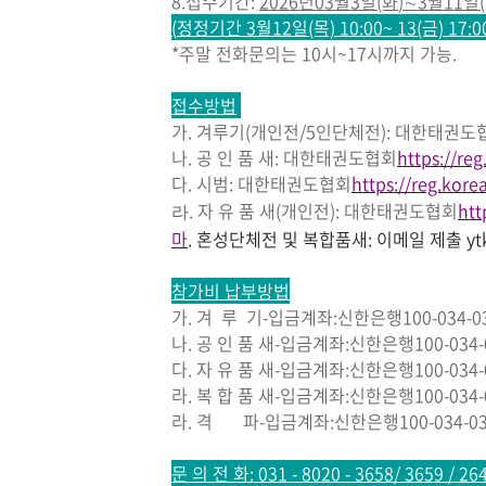
8.
접수기간
:
2026
년
03
월3
일
(화
)
∼
3
월11
일
(
정정기간 3월12일(목) 10:00~ 13(금) 17:0
*주말 전화
문의는 10시~17시까지 가능
.
접수방법
가
.
겨루기
(
개인전
/5
인단체전
):
대한태권도
나
.
공 인 품 새
:
대한태권도협회
https://re
다.
시범
:
대한태권도협회
https://reg.kor
.
자 유 품 새
(
개인전
)
:
대한태권도협회
htt
라
마
.
혼성단체전 및 복합품새
:
이메일 제출
y
참가비 납부방법
가
.
겨 루 기
-
입금계좌
:
신한은행
100-034-0
나
.
공 인 품 새
-
입금계좌
:
신한은행
100-034
다
.
자 유 품 새
-
입금계좌
:
신한은행
100-034
라. 복 합 품 새-
입금계좌
:
신한은행
100-034
라
. 격 파
-
입금계좌
:
신한은행
100-034-0
문 의 전 화
: 031 - 8020 - 3658/ 3659 / 26