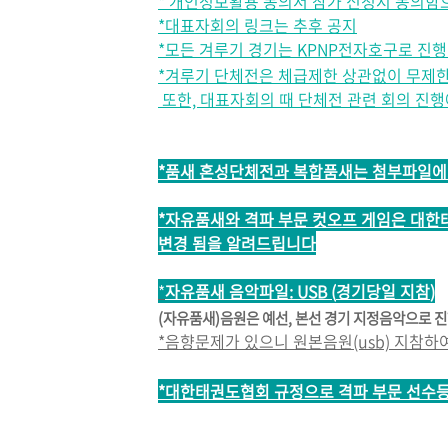
* 개인정보활용 동의서 참가 신청시 동의함
*대표자회의 링크는 추후 공지
*모든 겨루기 경기는 KPNP전자호구로 진
*겨루기 단체전은 체급제한 상관없이 무제한
또한, 대표자회의 때 단체전 관련 회의 진
*품새 혼성단체전과 복합품새는 첨부파일에 
*
자유품새와 격파 부문 컷오프 게임은 대한
변경 됨을 알려드립니다
*
자유품새 음악파일
:
USB (
경기당일 지참
)
(
자유품새
)
음원은 예선, 본선 경기 지정음악으로 
*음향문제가 있으니 원본음원(usb) 지참하
*대한태권도협회 규정으로 격파 부문 선수