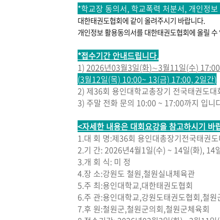
*학교장 동의서, 학교폭력 처분서, 개인정
대한태권도협회에 같이 올려주시기 바랍니다.
개인정보 활용동의서를 대한태권도협회에 올릴 수 없
*
접수기간 안내드립니다
.
1)
2026
년
03
월3
일
(화
)
∼
3
월11
일
(수
) 17:00
(
3월12일(목) 10:00~ 13(금) 17:00, 2일간
)
2)
제
36
회 용인대학교총장기 전국태권도대
3) 주말 전화 문의 10:00 ~ 17:00까지 입니
<
자세한 내용은 대회요강을 참고하시기 바
1.
대 회 명
:
제
36
회 용인대총장기전국태권도
2.
기 간
: 2026
년
4
월1
일
(수
) ~ 14
일
(화
), 14
3.
개 회 식
: 미 정
4.
장 소
:
강원도 철원
,
철원실내체육관
5.
주 최
:
용인대학교
,
대한태권도협회
6.
주 관
:
용인대학교
,
강원도태권도협회
,
철원
7.
후 원
:
철원군
,
철원군의회
,
철원군체육회